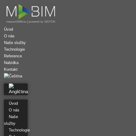
Úvod
O nás
Naše služby
Technologie
Reference
Nabídka
Kontakt
Úvod
O nás
Naše
CAD PASPORT
služby
Pařížan
Technologie