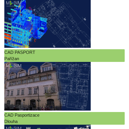
BIM Pasportizace
CAD Pasportizace
Interiérový design
Letecké zaměření
MEP
Mračno bodů
CAD PASPORT
Pařížan
Ortofoto
Pronajímatelné plochy
Pronajímatelné plochy – BOMA
Pronajímatelné plochy – GIF
Pronajímatelné plochy – IPMS
Pronajímatelné plochy – RICS
CAD Pasportizace
Dlouha
Přihlásit se