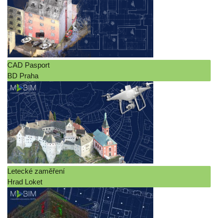
CAD Pasport
BD Praha
Letecké zaměření
Hrad Loket