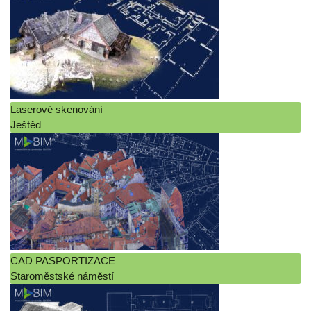
Laserové skenování
Ještěd
CAD PASPORTIZACE
Staroměstské náměstí