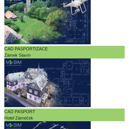
Zdroj kanálů (příspěvky)
Kanál komentářů
Česká lokalizace
CAD PASPORTIZACE
Zámek Slavín
CAD PASPORT
Hotel Zámeček