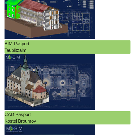
BIM Pasport
Tauplitzalm
CAD Pasport
Kostel Broumov