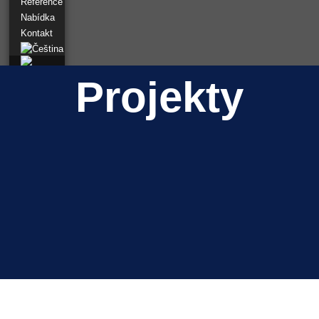
CAD Pasportizace
Reference
Dlouha
Nabídka
Kontakt
CAD PASPORTIZACE
Zámek Slavín
CAD PASPORT
Projekty
Hotel Zámeček
Laserové skenování
Ještěd
Únor 2022
Listopad 2021
Červenec 2021
Duben 2021