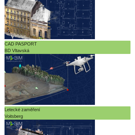
CAD PASPORT
BD Vltavská
Letecké zaměření
Voitsberg