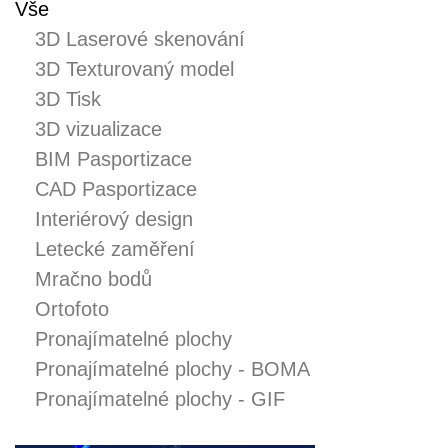
Březen 2021
Vše
Listopad 2020
3D Laserové skenování
Srpen 2020
3D Texturovaný model
Červenec 2020
3D Tisk
Leden 2020
3D vizualizace
Listopad 2019
BIM Pasportizace
Duben 2019
CAD Pasportizace
Březen 2019
Interiérový design
Duben 2018
Letecké zaměření
Mračno bodů
Ortofoto
3D Laserové skenování
Pronajímatelné plochy
3D Texturovaný model
Pronajímatelné plochy - BOMA
3D Tisk
Pronajímatelné plochy - GIF
3D vizualizace
Analýza terénu