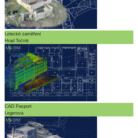
Letecké zaměření
Hrad Točník
CAD Pasport
Legerova