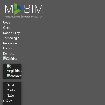
Úvod
O nás
Naše služby
Technologie
Reference
Nabídka
Kontakt
CAD PASPORT
Pařížan
CAD Pasportizace
Dlouha
Úvod
CAD PASPORTIZACE
O nás
Zámek Slavín
Naše
CAD PASPORT
služby
Hotel Zámeček