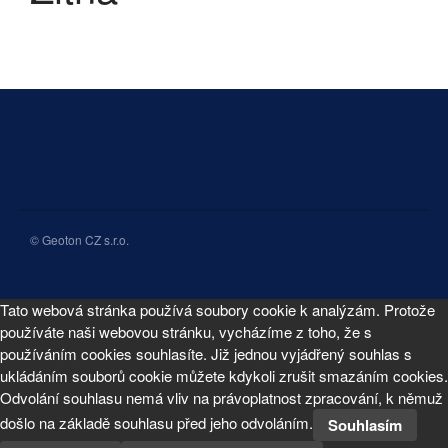
Listopad 2019
Duben 2019
Březen 2019
Duben 2018
3D Laserové skenování
3D Texturovaný model
© Geoton CZ s.r.o.
3D Tisk
3D vizualizace
Tato webová stránka používá soubory cookie k analýzám. Protože
Analýza terénu
používáte naši webovou stránku, vycházíme z toho, že s
BIM Pasportizace
používáním cookies souhlasíte. Již jednou vyjádřený souhlas s
ukládáním souborů cookie můžete kdykoli zrušit smazáním cookies.
CAD Pasportizace
Odvolání souhlasu nemá vliv na právoplatnost zpracování, k němuž
Interiérový design
došlo na základě souhlasu před jeho odvoláním.
Souhlasím
Letecké zaměření