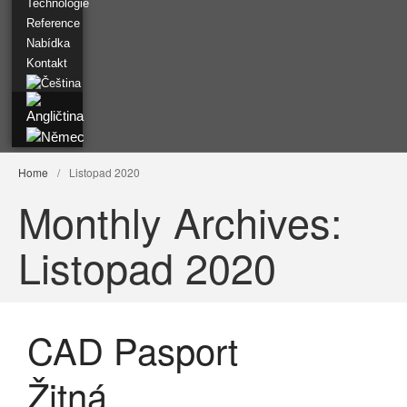
Technologie
Laserové skenování
Reference
Ještěd
Nabídka
Kontakt
Home
/
Listopad 2020
Únor 2022
Monthly Archives:
Listopad 2021
Červenec 2021
Listopad 2020
Duben 2021
Březen 2021
Listopad 2020
CAD Pasport
Srpen 2020
Červenec 2020
Žitná
Leden 2020