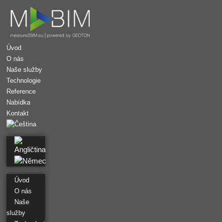
Úvod
O nás
Naše služby
Technologie
Reference
Nabídka
Kontakt
CAD PASPORT
Pařížan
CAD Pasportizace
Dlouha
Úvod
CAD PASPORTIZACE
O nás
Zámek Slavín
Naše
CAD PASPORT
služby