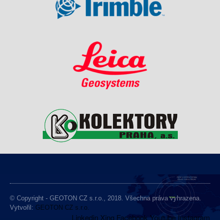
© Copyright - GEOTON CZ s.r.o., 2018. Všechna práva vyhrazena.
Vytvořil:
GEOTON CZ s.r.o.
Linkedin
Xing
Facebook
Youtube
Instagram