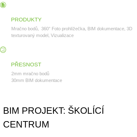
Červenec 2021
Duben 2021
PRODUKTY
Březen 2021
Mračno bodů, 360° Foto prohlížečka, BIM dokumentace, 3D
Listopad 2020
texturovaný model, Vizualizace
Srpen 2020
Červenec 2020
Leden 2020
PŘESNOST
Listopad 2019
2mm mračno bodů
Duben 2019
30mm BIM dokumentace
Březen 2019
Duben 2018
BIM PROJEKT: ŠKOLÍCÍ
CENTRUM
3D Laserové skenování
3D Texturovaný model