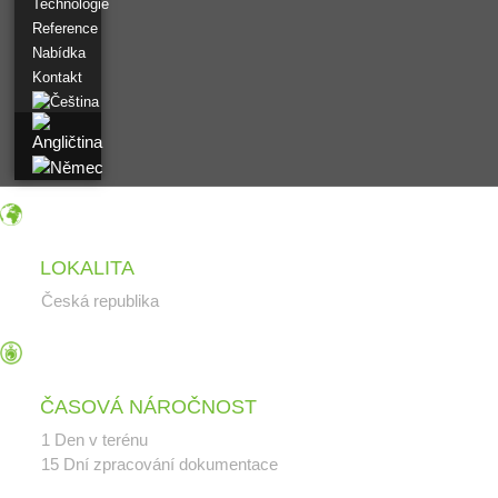
Technologie
Reference
CAD PASPORT
Nabídka
Pařížan
Kontakt
CAD Pasportizace
Dlouha
CAD PASPORTIZACE
Zámek Slavín
CAD PASPORT
Hotel Zámeček
Laserové skenování
LOKALITA
Ještěd
Česká republika
ČASOVÁ NÁROČNOST
1 Den v terénu
Únor 2022
15 Dní zpracování dokumentace
Listopad 2021