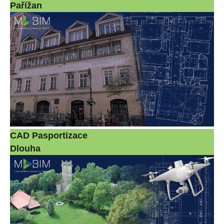
Pařížan
CAD Pasportizace
Dlouha