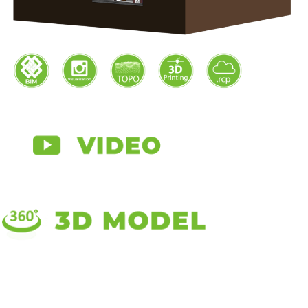
Přihlásit se
Zdroj kanálů (příspěvky)
Kanál komentářů
Česká lokalizace