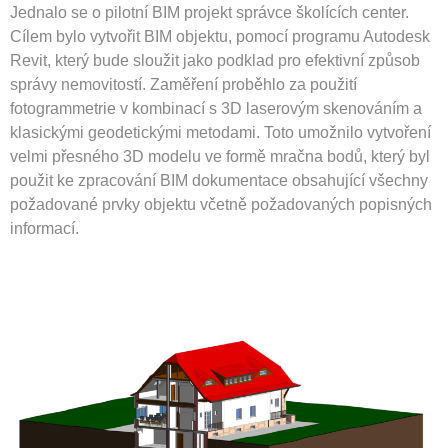
Jednalo se o pilotní BIM projekt správce školících center.
3D Tisk
Cílem bylo vytvořit BIM objektu, pomocí programu Autodesk
3D vizualizace
Revit, který bude sloužit jako podklad pro efektivní způsob
Analýza terénu
správy nemovitostí. Zaměření proběhlo za použití
BIM Pasportizace
fotogrammetrie v kombinací s 3D laserovým skenováním a
klasickými geodetickými metodami. Toto umožnilo vytvoření
CAD Pasportizace
velmi přesného 3D modelu ve formě mračna bodů, který byl
Interiérový design
použit ke zpracování BIM dokumentace obsahující všechny
Letecké zaměření
požadované prvky objektu včetně požadovaných popisných
MEP
informací.
Mračno bodů
Ortofoto
Pronajímatelné plochy
Pronajímatelné plochy – BOMA
Pronajímatelné plochy – GIF
Pronajímatelné plochy – IPMS
Pronajímatelné plochy – RICS