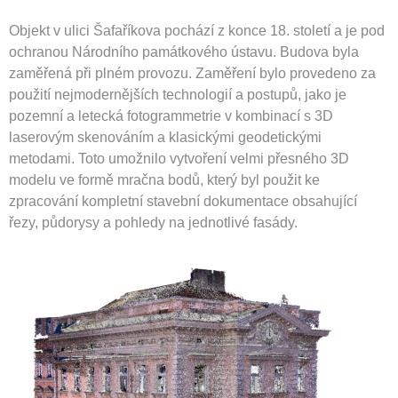
3D Laserové skenování
Objekt v ulici Šafaříkova pochází z konce 18. století a je pod
3D Texturovaný model
ochranou Národního památkového ústavu. Budova byla
zaměřená při plném provozu. Zaměření bylo provedeno za
3D Tisk
použití nejmodernějších technologií a postupů, jako je
3D vizualizace
pozemní a letecká fotogrammetrie v kombinací s 3D
Analýza terénu
laserovým skenováním a klasickými geodetickými
BIM Pasportizace
metodami. Toto umožnilo vytvoření velmi přesného 3D
CAD Pasportizace
modelu ve formě mračna bodů, který byl použit ke
zpracování kompletní stavební dokumentace obsahující
Interiérový design
řezy, půdorysy a pohledy na jednotlivé fasády.
Letecké zaměření
MEP
Mračno bodů
Ortofoto
Pronajímatelné plochy
Pronajímatelné plochy – BOMA
Pronajímatelné plochy – GIF