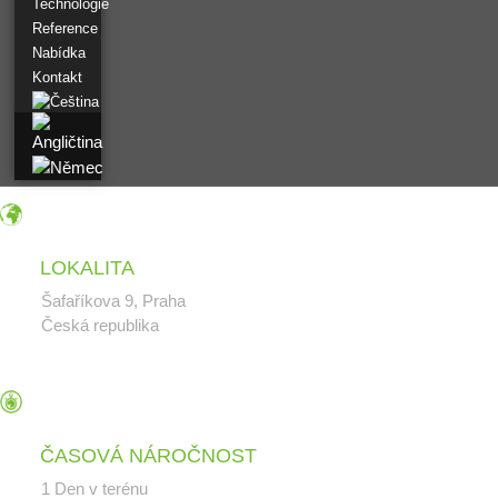
Technologie
Reference
Nabídka
Kontakt
CAD PASPORT
Pařížan
CAD Pasportizace
Dlouha
CAD PASPORTIZACE
Zámek Slavín
LOKALITA
CAD PASPORT
Hotel Zámeček
Šafaříkova 9, Praha
Česká republika
Laserové skenování
Ještěd
ČASOVÁ NÁROČNOST
1 Den v terénu