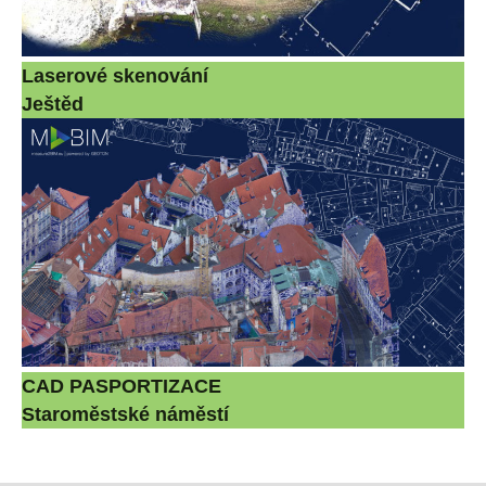
Laserové skenování
Ještěd
CAD PASPORTIZACE
Staroměstské náměstí