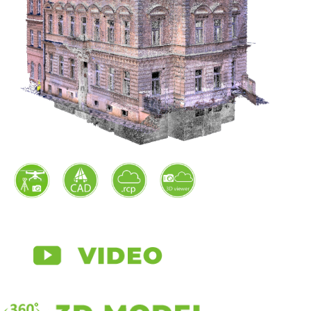
Pronajímatelné plochy – IPMS
Pronajímatelné plochy – RICS
Přihlásit se
Zdroj kanálů (příspěvky)
Kanál komentářů
Česká lokalizace