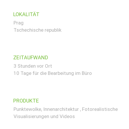
April 2021
November 2020
LOKALITÄT
August 2020
Prag
Tschechische republik
Februar 2020
Mai 2019
April 2019
April 2018
ZEITAUFWAND
3 Stunden vor Ort
10 Tage für die Bearbeitung im Büro
360° Foto Viewer
3D-Druck
3D-Laserscanning
PRODUKTE
3D-Visualisierung
Punktewolke, Innenarchitektur , Fotorealistische
Visualisierungen und Videos
Bestandsdokumentation-BIM-
MEP