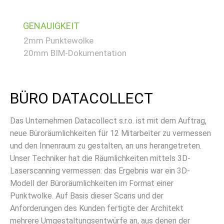
BIM-Bestandsdokumentation
CAD-Bestandsdokumentation
GENAUIGKEIT
Geländeanalyse
2mm Punktewolke
Innenarchitektur
20mm BIM-Dokumentation
Luftbildmessung
Mietflächen
Orthofoto
BÜRO DATACOLLECT
Punktwolke
Texturiertes 3D-Modell
Das Unternehmen Datacollect s.r.o. ist mit dem Auftrag,
neue Büroräumlichkeiten für 12 Mitarbeiter zu vermessen
Unkategorisiert
und den Innenraum zu gestalten, an uns herangetreten.
Unser Techniker hat die Räumlichkeiten mittels 3D-
Laserscanning vermessen: das Ergebnis war ein 3D-
Anmelden
Modell der Büroräumlichkeiten im Format einer
Punktwolke. Auf Basis dieser Scans und der
Eintrags-Feed
Anforderungen des Kunden fertigte der Architekt
Kommentar-Feed
mehrere Umgestaltungsentwürfe an, aus denen der