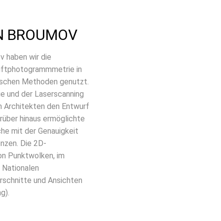
IN BROUMOV
v haben wir die
uftphotogrammmetrie in
ischen Methoden genutzt.
 und der Laserscanning
en Architekten den Entwurf
arüber hinaus ermöglichte
he mit der Genauigkeit
nzen. Die 2D-
on Punktwolken, im
 Nationalen
erschnitte und Ansichten
g).